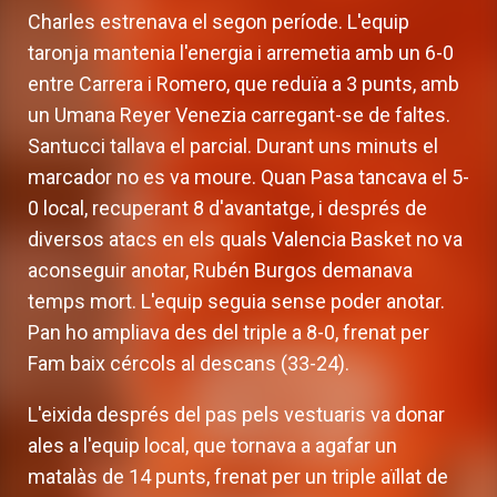
Charles estrenava el segon període. L'equip
taronja mantenia l'energia i arremetia amb un 6-0
entre Carrera i Romero, que reduïa a 3 punts, amb
un Umana Reyer Venezia carregant-se de faltes.
Santucci tallava el parcial. Durant uns minuts el
marcador no es va moure. Quan Pasa tancava el 5-
0 local, recuperant 8 d'avantatge, i després de
diversos atacs en els quals Valencia Basket no va
aconseguir anotar, Rubén Burgos demanava
temps mort. L'equip seguia sense poder anotar.
Pan ho ampliava des del triple a 8-0, frenat per
Fam baix cércols al descans (33-24).
L'eixida després del pas pels vestuaris va donar
ales a l'equip local, que tornava a agafar un
matalàs de 14 punts, frenat per un triple aïllat de