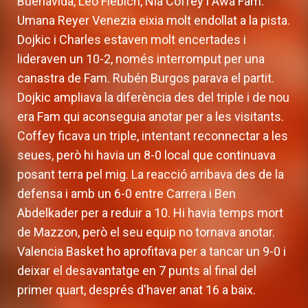
Buenavida, Leo Fiebich, Nia Coffey i Awa Fam.
Umana Reyer Venezia eixia molt endollat a la pista.
Dojkic i Charles estaven molt encertades i
lideraven un 10-2, només interromput per una
canastra de Fam. Rubén Burgos parava el partit.
Dojkic ampliava la diferència des del triple i de nou
era Fam qui aconseguia anotar per a les visitants.
Coffey ficava un triple, intentant reconnectar a les
seues, però hi havia un 8-0 local que continuava
posant terra pel mig. La reacció arribava des de la
defensa i amb un 6-0 entre Carrera i Ben
Abdelkader per a reduir a 10. Hi havia temps mort
de Mazzon, però el seu equip no tornava anotar.
Valencia Basket ho aprofitava per a tancar un 9-0 i
deixar el desavantatge en 7 punts al final del
primer quart, després d'haver anat 16 a baix.