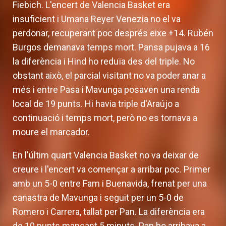
Fiebich. L'encert de Valencia Basket era
insuficient i Umana Reyer Venezia no el va
perdonar, recuperant poc després eixe +14. Rubén
Burgos demanava temps mort. Pansa pujava a 16
la diferència i Hind ho reduïa des del triple. No
obstant això, el parcial visitant no va poder anar a
més i entre Pasa i Mavunga posaven una renda
local de 19 punts. Hi havia triple d'Araújo a
continuació i temps mort, però no es tornava a
moure el marcador.
En l'últim quart Valencia Basket no va deixar de
creure i l'encert va començar a arribar poc. Primer
amb un 5-0 entre Fam i Buenavida, frenat per una
canastra de Mavunga i seguit per un 5-0 de
Romero i Carrera, tallat per Pan. La diferència era
de 10 punts mancant 5 minuts. Pan ho arribava a