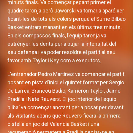
minuts finals. Va començar pegant primer el
quadre taronja però Jaworski va tornar a aparéixer
ficant-les de tots els colors perquè el Surne Bilbao
Basket entrara manant en els últims tres minuts.
En els compassos finals, l'equip taronja va
estrényer les dents per a pujar la intensitat del
seu defensa i va poder resoldre el partit al seu
favor amb Taylor i Key com a executors.
L'entrenador Pedro Martínez va començar el partit
posant en pista d'inici el quintet format per Sergio
De Larrea, Brancou Badio, Kameron Taylor, Jaime
Pradilla i Nate Reuvers. El joc interior de l'equip
bilbaí va començar anotant per a posar per davant
als visitants abans que Reuvers ficara la primera
cistella en joc del Valencia Basket i una
recuperació permetera a Pradilla penjar-se en