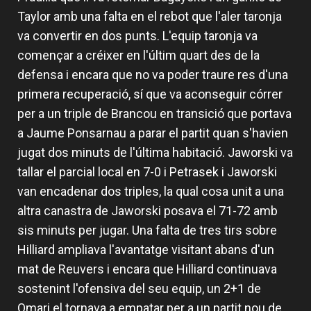
Taylor amb una falta en el rebot que l'aler taronja
va convertir en dos punts. L'equip taronja va
començar a créixer en l'últim quart des de la
defensa i encara que no va poder traure res d'una
primera recuperació, sí que va aconseguir córrer
per a un triple de Brancou en transició que portava
a Jaume Ponsarnau a parar el partit quan s'havien
jugat dos minuts de l'última habitació. Jaworski va
tallar el parcial local en 7-0 i Petrasek i Jaworski
van encadenar dos triples, la qual cosa unit a una
altra canastra de Jaworski posava el 71-72 amb
sis minuts per jugar. Una falta de tres tirs sobre
Hilliard ampliava l'avantatge visitant abans d'un
mat de Reuvers i encara que Hilliard continuava
sostenint l'ofensiva del seu equip, un 2+1 de
Omari el tornava a empatar per a un partit nou de