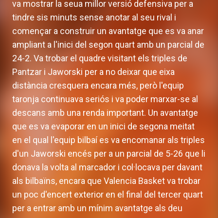
va mostrar la seua millor versió defensiva per a
tindre sis minuts sense anotar al seu rival i
començar a construir un avantatge que es va anar
ampliant a l'inici del segon quart amb un parcial de
24-2. Va trobar el quadre visitant els triples de
Pantzar i Jaworski per a no deixar que eixa
distància cresquera encara més, però l'equip
taronja continuava seriós i va poder marxar-se al
descans amb una renda important. Un avantatge
que es va evaporar en un inici de segona meitat
en el qual l'equip bilbaí es va encomanar als triples
d'un Jaworski encés per a un parcial de 5-26 que li
donava la volta al marcador i col·locava per davant
als bilbaïns, encara que Valencia Basket va trobar
un poc d'encert exterior en el final del tercer quart
per a entrar amb un mínim avantatge als deu