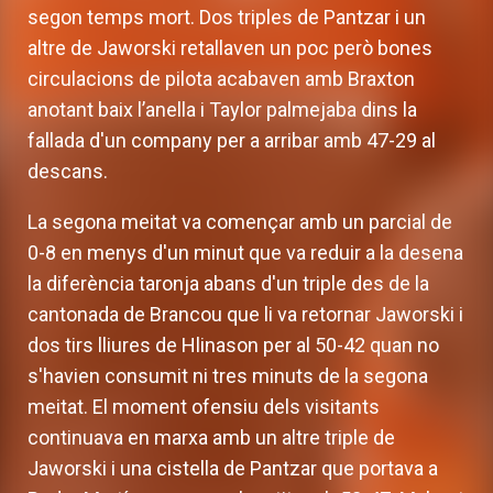
segon temps mort. Dos triples de Pantzar i un
altre de Jaworski retallaven un poc però bones
circulacions de pilota acabaven amb Braxton
anotant baix l’anella i Taylor palmejaba dins la
fallada d'un company per a arribar amb 47-29 al
descans.
La segona meitat va començar amb un parcial de
0-8 en menys d'un minut que va reduir a la desena
la diferència taronja abans d'un triple des de la
cantonada de Brancou que li va retornar Jaworski i
dos tirs lliures de Hlinason per al 50-42 quan no
s'havien consumit ni tres minuts de la segona
meitat. El moment ofensiu dels visitants
continuava en marxa amb un altre triple de
Jaworski i una cistella de Pantzar que portava a