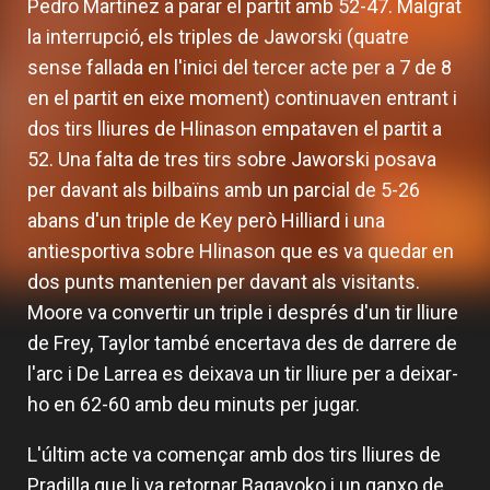
Pedro Martínez a parar el partit amb 52-47. Malgrat
la interrupció, els triples de Jaworski (quatre
sense fallada en l'inici del tercer acte per a 7 de 8
en el partit en eixe moment) continuaven entrant i
dos tirs lliures de Hlinason empataven el partit a
52. Una falta de tres tirs sobre Jaworski posava
per davant als bilbaïns amb un parcial de 5-26
abans d'un triple de Key però Hilliard i una
antiesportiva sobre Hlinason que es va quedar en
dos punts mantenien per davant als visitants.
Moore va convertir un triple i després d'un tir lliure
de Frey, Taylor també encertava des de darrere de
l'arc i De Larrea es deixava un tir lliure per a deixar-
ho en 62-60 amb deu minuts per jugar.
L'últim acte va començar amb dos tirs lliures de
Pradilla que li va retornar Bagayoko i un ganxo de