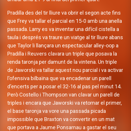
Pradilla des del tir lliure va obrir el segon acte fins
que Frey va tallar el parcial en 15-0 amb una anella
passada. Larry es va inventar una difícil cistella a
taula i després va traure un viatge al tir lliure abans
que Taylor li llançara un espectacular alley-oop a
Pradilla i Reuvers clavara un triple que posava la
renda taronja per damunt de la vintena. Un triple
de Jaworski va tallar aquest nou parcial i va activar
l'ofensiva bilbaïna que va encadenar un parell
d'encerts per a posar el 32-16 al pas pel minut 14.
Però Costello i Thompson van clavar un parell de
triples i encara que Jaworski va retornar el primer,
el base taronja va vore una passada picada
impossible que Braxton va convertir en un mat
que portava a Jaume Ponsarnau a gastar el seu