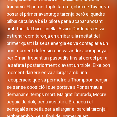
transició. El primer triple taronja, obra de Taylor, va
posar el primer avantatge taronja però el quadre
bilbaí circulava bé la pilota per a acabar anotant
amb facilitat baix l’anella. Álvaro Cárdenas es va
estrenar com taronja en arribar a la meitat del
primer quart i la seua energia es va contagiar a un
bon moment defensiu que va vindre acompanyat
per Omari trobant un passadís fins al cércol per a
la safata i posteriorment clavant un triple. Eixe bon
moment darrere es va allargar amb una
recuperació que va permetre a Thompson penjar-
se sense oposició i que portava a Ponsarnau a
demanar el temps mort. Malgrat l'aturada, Moore
seguia de dolç per a assistir a Brancou i el
senegalés repetia per a allargar el parcial taronja i
arribar amb 21-9 al final del primer quart.