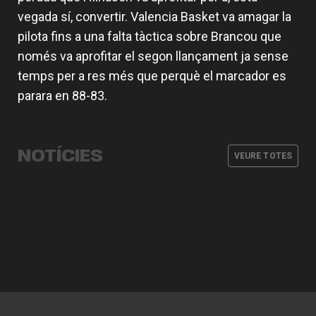
vegada sí, convertir. Valencia Basket va amagar la
pilota fins a una falta tàctica sobre Brancou que
només va aprofitar el segon llançament ja sense
temps per a res més que perquè el marcador es
parara en 88-83.
Valencia Basket incorpora a Oumar
Ballo, que jugarà la pròxima
L'equip masculí defineix la
Armoni Brooks, tirador de luxe per a
temporada cedit en Galatasaray
Valencia Basket arrancarà la
pretemporada amb tres partits
Valencia Basket
EuroLeague 26-27 en la pista de
NOTÍCIES
amistosos
VEURE TOTES
Besiktas Istanbul
EQUIP MASCULÍ
07 AGO. 2026
EQUIP MASCULÍ
03 AGO. 2026
EQUIP MASCULÍ
31 JUL. 2026
EQUIP MASCULÍ
29 JUL. 2026