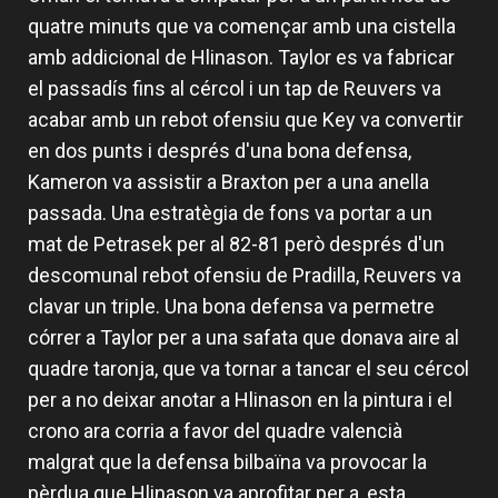
quatre minuts que va començar amb una cistella
amb addicional de Hlinason. Taylor es va fabricar
el passadís fins al cércol i un tap de Reuvers va
acabar amb un rebot ofensiu que Key va convertir
en dos punts i després d'una bona defensa,
Kameron va assistir a Braxton per a una anella
passada. Una estratègia de fons va portar a un
mat de Petrasek per al 82-81 però després d'un
descomunal rebot ofensiu de Pradilla, Reuvers va
clavar un triple. Una bona defensa va permetre
córrer a Taylor per a una safata que donava aire al
quadre taronja, que va tornar a tancar el seu cércol
per a no deixar anotar a Hlinason en la pintura i el
crono ara corria a favor del quadre valencià
malgrat que la defensa bilbaïna va provocar la
pèrdua que Hlinason va aprofitar per a, esta