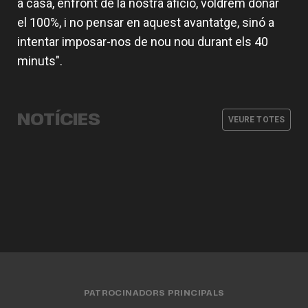
a casa, enfront de la nostra afició, voldrem donar
el 100%, i no pensar en aquest avantatge, sinó a
intentar imposar-nos de nou nou durant els 40
minuts".
Valencia Basket obrirà la EuroLeague
L'equip femení afronta la
Women a casa davant Fenerbahce
pretemporada amb dos partits
Opet
Abonaments i viatge a la Supercopa
amistosos
Definit el cos tècnic de l'equip
NOTÍCIES
LF Endesa 2026
VEURE TOTES
femení per al curs 26-27
EQUIP FEMENÍ
07 AGO. 2026
EQUIP FEMENÍ
04 AGO. 2026
EQUIP FEMENÍ
31 JUL. 2026
EQUIP FEMENÍ
30 JUL. 2026
PATROCINADORS PRINCIPALS