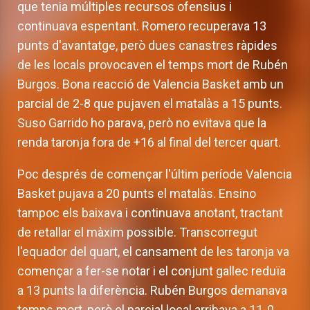
que tenia múltiples recursos ofensius i
continuava espentant. Romero recuperava 13
punts d'avantatge, però dues canastres ràpides
de les locals provocaven el temps mort de Rubén
Burgos. Bona reacció de Valencia Basket amb un
parcial de 2-8 que pujaven el matalàs a 15 punts.
Suso Garrido ho parava, però no evitava que la
renda taronja fora de +16 al final del tercer quart.
Poc després de començar l'últim període Valencia
Basket pujava a 20 punts el matalàs. Ensino
tampoc els baixava i continuava anotant, tractant
de retallar el màxim possible. Transcorregut
l'equador del quart, el cansament de les taronja va
començar a fer-se notar i el conjunt gallec reduïa
a 13 punts la diferència. Rubén Burgos demanava
temps mort, però el parcial local arribava a 11-0.