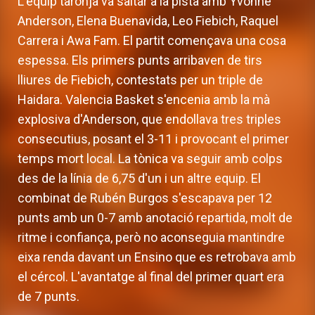
L'equip taronja va saltar a la pista amb Yvonne
Anderson, Elena Buenavida, Leo Fiebich, Raquel
Carrera i Awa Fam. El partit començava una cosa
espessa. Els primers punts arribaven de tirs
lliures de Fiebich, contestats per un triple de
Haidara. Valencia Basket s'encenia amb la mà
explosiva d'Anderson, que endollava tres triples
consecutius, posant el 3-11 i provocant el primer
temps mort local. La tònica va seguir amb colps
des de la línia de 6,75 d'un i un altre equip. El
combinat de Rubén Burgos s'escapava per 12
punts amb un 0-7 amb anotació repartida, molt de
ritme i confiança, però no aconseguia mantindre
eixa renda davant un Ensino que es retrobava amb
el cércol. L'avantatge al final del primer quart era
de 7 punts.