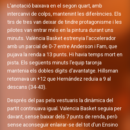
L'anotació baixava en el segon quart, amb
intercanvi de colps, mantenint les diferències. Els
tirs de tres van deixar de tindre protagonisme i les
pilotes van entrar més en la pintura durant uns
minuts. València Basket estrenyia l'accelerador
amb un parcial de 0-7 entre Anderson i Fam, que
pujava la renda a 13 punts. Hi havia temps mort en
pista. Els següents minuts l'equip taronja
mantenia els dobles dígits d'avantatge. Hillsman
retornava un +12 que Hernández reduïa a 9 al
descans (34-43).
Després del pas pels vestuaris la dinàmica del
partit continuava igual. Valencia Basket seguia per
davant, sense baixar dels 7 punts de renda, però
sense aconseguir enlairar-se del tot d'un Ensino