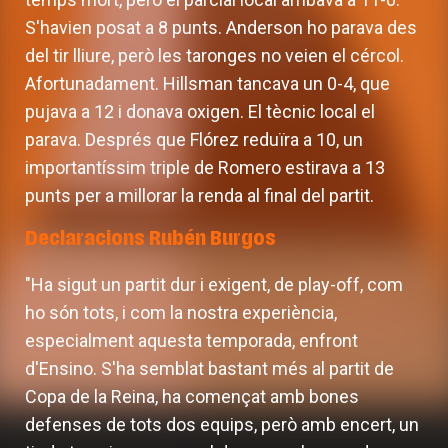
S'havien posat a 8 punts. Anderson ho parava des
del tir lliure, però les taronges no veien el cércol.
Afortunadament. Hillsman tancava un 0-4, que
pujava a 12 i donava oxigen. El tècnic local el
parava. Després que Flórez reduïra a 10, un
importantíssim triple de Romero estirava a 13
punts per a millorar la renda al final del partit.
Declaracions Rubén Burgos
"Ha sigut un partit dur i exigent, de play-off, com
ho són tots, i com la nostra experiència,
especialment aquesta temporada, enfront
d'Ensino. S'ha semblat bastant més al partit de
Copa de la Reina, ha començat amb bones
defenses de tots dos equips, però amb encert, un