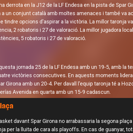
na derrota en la J12 de la LF Endesa en la pista de Spar Gi
 a un conjunt català amb moltes amenaces i també va acus
e tindre opcions d'aspirar a la victòria. La millor taronj
ència, 2 robatoris i 27 de valoració. La millor jugadora loc
tències, 5 robatoris i 27 de valoració.
questa jornada 25 de la LF Endesa amb un 19-5, amb la ter
quatre victòries consecutives. En aquests moments lide
r Girona amb un 20-4. Per davall l'equip taronja té a Hoz
merías Avenida en quarta amb un 15-9 cadascun.
plaça
asket davant Spar Girona no arrabassaria la segona plaça 
nja per la lluita de cara als playoffs. En cas de guanyar, 