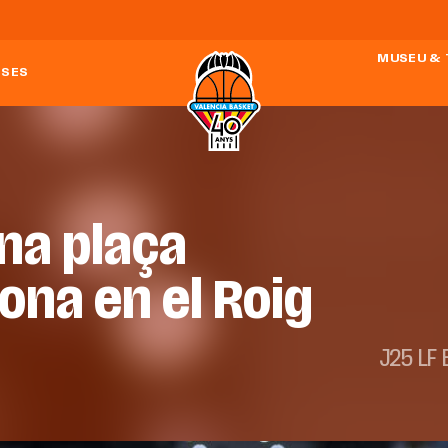
MUSEU &
ESES
ona plaça
ona en el Roig
J25 LF