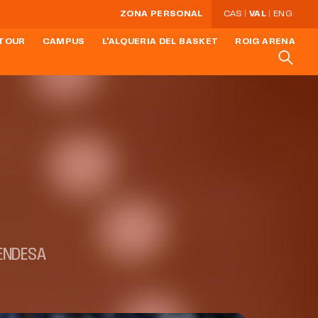
ZONA PERSONAL
CAS
VAL
ENG
 TOUR
CAMPUS
L'ALQUERIA DEL BASKET
ROIG ARENA
 ENDESA