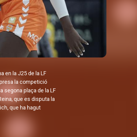
a en la J25 de la LF
epresa la competició
la segona plaça de la LF
eina, que es disputa la
ich, que ha hagut