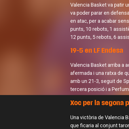
Valencia Basket va patir u
va poder parar en defensa
en atac, per a acabar sens
punts, 10 rebots, 1 assist
12 punts, 5 rebots, 6 assis
19-5 en LF Endesa
Valencia Basket arriba a a
afermada i una ratxa de 
amb un 21-3, seguit de Spa
tercera posició i a Perfu
Xoc per la segona 
Una victòria de Valencia B
que ficaria al conjunt taro