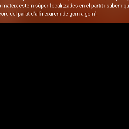
a mateix estem súper focalitzades en el partit i sabem qu
rd del partit d'allí i eixirem de gom a gom”.