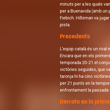
minuts per a les quals van
per a Buenavida (amb un pa
Fiebich. Hillsman va jugar
pista.
Precedents
L'equip català és un rival
Encara que en els primers
temporada 20-21 el conjun
victòries seguides, que va
taronja hi ha cinc victòrie
per 21 punts en la tempor
enfrontament la passada t
Derrota en la prime