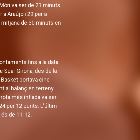
el Món va ser de 21 minuts
 a Araújo i 29 per a
na mitjana de 30 minuts en
ontaments fins a la data.
e Spar Girona, des de la
a Basket portava cinc
nt al balanç en terreny
errota més inflada va ser
24 per 12 punts. L'últim
 és de 11-12.