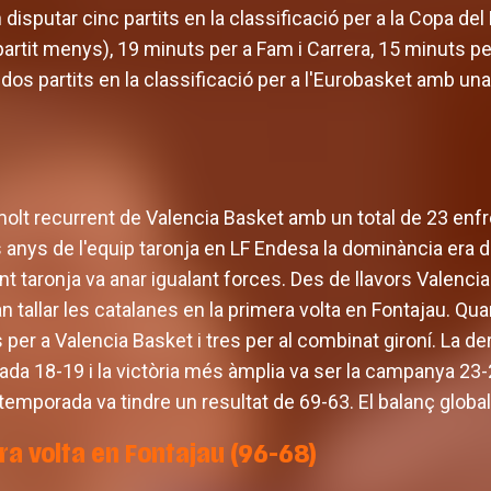
 disputar cinc partits en la classificació per a la Copa d
rtit menys), 19 minuts per a Fam i Carrera, 15 minuts per
 dos partits en la classificació per a l'Eurobasket amb u
 molt recurrent de Valencia Basket amb un total de 23 enfr
 anys de l'equip taronja en LF Endesa la dominància era d
t taronja va anar igualant forces. Des de llavors Valenci
n tallar les catalanes en la primera volta en Fontajau. Qua
s per a Valencia Basket i tres per al combinat gironí. La d
ada 18-19 i la victòria més àmplia va ser la campanya 23-
emporada va tindre un resultat de 69-63. El balanç global
ra volta en Fontajau (96-68)