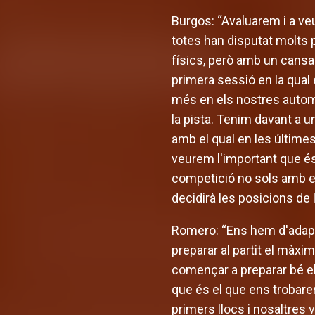
Burgos: “Avaluarem i a ve
totes han disputat molts
físics, però amb un cansa
primera sessió en la qual
més en els nostres automat
la pista. Tenim davant a 
amb el qual en les últimes
veurem l'important que és
competició no sols amb els
decidirà les posicions de l
Romero: “Ens hem d'adapta
preparar al partit el màxi
començar a preparar bé el
que és el que ens trobare
primers llocs i nosaltres 