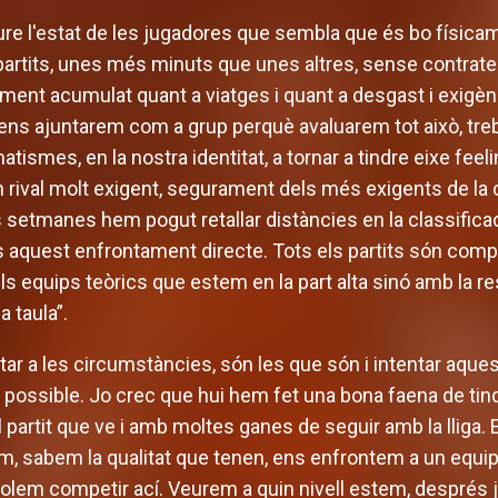
ure l'estat de les jugadores que sembla que és bo físicam
 partits, unes més minuts que unes altres, sense contra
ment acumulat quant a viatges i quant a desgast i exigènc
 ens ajuntarem com a grup perquè avaluarem tot això, tr
ismes, en la nostra identitat, a tornar a tindre eixe fee
un rival molt exigent, segurament dels més exigents de la
 setmanes hem pogut retallar distàncies en la classificació
 aquest enfrontament directe. Tots els partits són compli
 equips teòrics que estem en la part alta sinó amb la rest
a taula”.
r a les circumstàncies, són les que són i intentar aque
m possible. Jo crec que hui hem fet una bona faena de tindre
 partit que ve i amb moltes ganes de seguir amb la lliga.
m, sabem la qualitat que tenen, ens enfrontem a un equip
volem competir ací. Veurem a quin nivell estem, després j