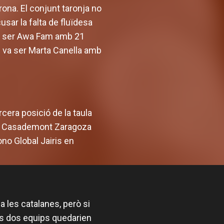
rona. El conjunt taronja no
ar la falta de fluïdesa
a va ser Awa Fam amb 21
al va ser Marta Canella amb
cera posició de la taula
ra Casademont Zaragoza
ono Global Jairis en
a les catalanes, però si
tots dos equips quedarien