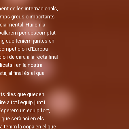
ent de les internacionals,
temps greus o importants
ia mental. Hui en la
eballarem per descomptat
ling que teníem juntes en
 competició i d'Europa
 i de cara a la recta final
cats i en la nostra
a, al final és el que
sts dies que queden
 a tot l'equip junt i
 Esperem un equip fort,
 que serà ací en els
a tenim la copa en el que