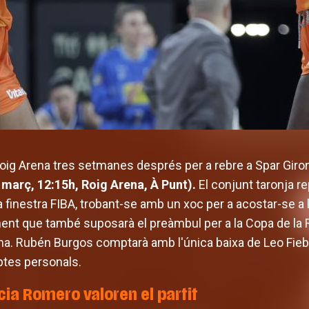
Roig Arena tres setmanes després per a rebre a Spar Giron
març, 12:15h, Roig Arena, À Punt).
El conjunt taronja r
a finestra FIBA, trobant-se amb un xoc per a acostar-se a 
nt que també suposarà el preàmbul per a la Copa de la R
na. Rubén Burgos comptarà amb l'única baixa de Leo Fieb
tes personals.
cia Romero valoren el partit