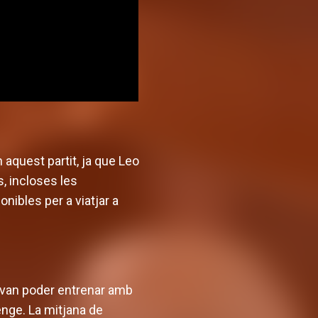
quest partit, ja que Leo
, incloses les
nibles per a viatjar a
a van poder entrenar amb
enge. La mitjana de