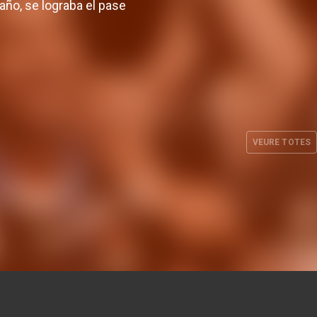
año, se lograba el pase
-14
Copa ULEB 2002-03
VEURE TOTES
. 2014
HEMEROTECA
24 MAR. 2003