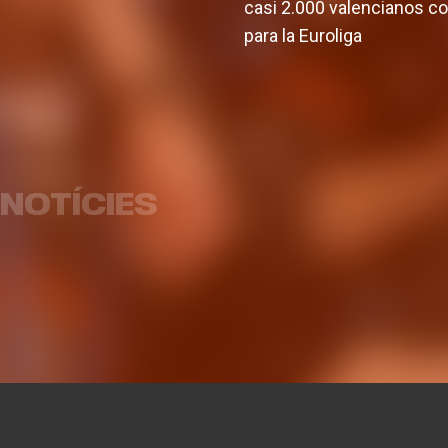
casi 2.000 valencianos com
para la Euroliga
Supercopa Endesa 2017
Lig
NOTÍCIES
HEMEROTECA
23 SEP. 2017
HEM