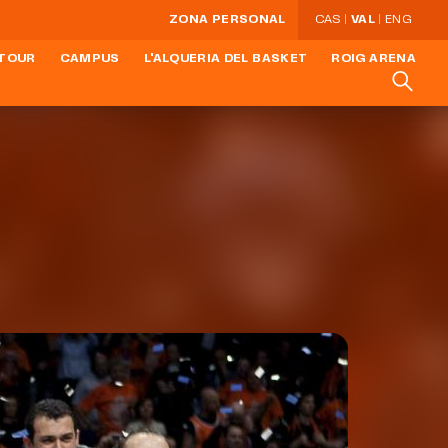
ZONA PERSONAL
CAS
VAL
ENG
 TOUR
CAMPUS
L'ALQUERIA DEL BASKET
ROIG ARENA