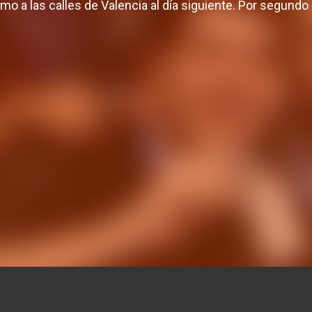
o a las calles de Valencia al día siguiente. Por segundo 
a Endesa 2016-17
EuroCup 2013
EROTECA
16 JUN. 2017
HEMEROTECA
07 MAY