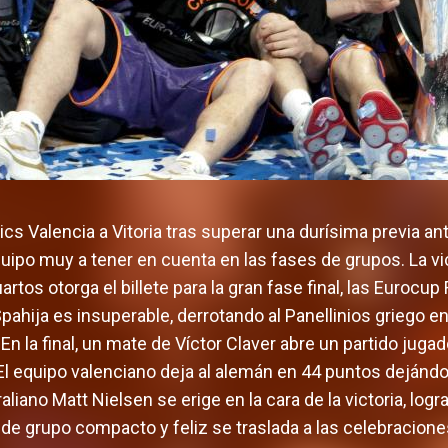
ics Valencia a Vitoria tras superar una durísima previa a
o muy a tener en cuenta en las fases de grupos. La vic
rtos otorga el billete para la gran fase final, las Eurocup F
ahija es insuperable, derrotando al Panellinios griego e
. En la final, un mate de Víctor Claver abre un partido jug
 El equipo valenciano deja al alemán en 44 puntos deján
aliano Matt Nielsen se erige en la cara de la victoria, log
de grupo compacto y feliz se traslada a las celebraciones