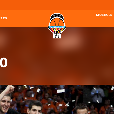
MUSEU &
ESES
10