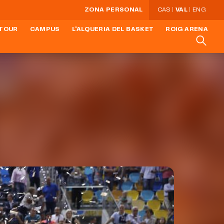
ZONA PERSONAL
CAS
VAL
ENG
 TOUR
CAMPUS
L'ALQUERIA DEL BASKET
ROIG ARENA