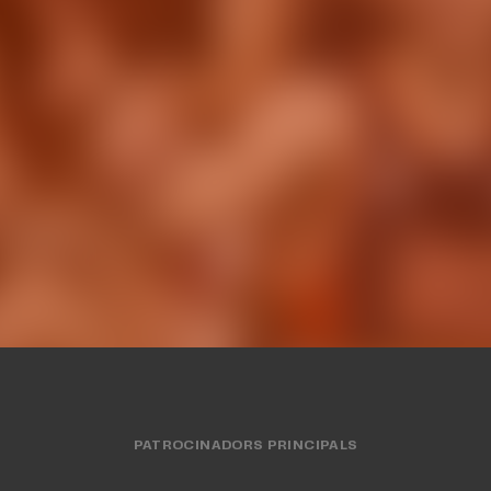
roCup 2013-14
Eurocup 2009
EROTECA
07 MAY. 2014
HEMEROTECA
18 ABR
PATROCINADORS PRINCIPALS