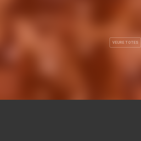
-10
Copa ULEB 2002-03
VEURE TOTES
. 2010
HEMEROTECA
24 MAR. 2003