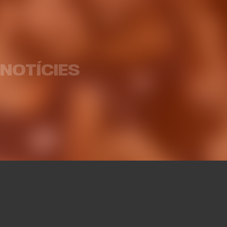
Liga Endesa 2016-17
Eu
NOTÍCIES
HEMEROTECA
16 JUN. 2017
HEM