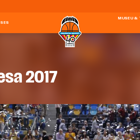
MUSEU &
ESES
esa 2017