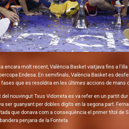
a encara molt recent, València Basket viatjava fins a l'ill
Supercopa Endesa. En semifinals, València Basket es desfe
s fases que es resoldria en les últimes accions de mans 
et del nouvingut Txus Vidorreta es va refer en un partit du
e va ser guanyant per dobles dígits en la segona part. Fer
untada que donava com a conseqüència el primer títol de
 bandera penjaria de la Fonteta.