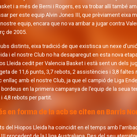
sket i a més de Berni i Rogers, es va trobar allí també am
ar per este equip Alvin Jones III, que prèviament eixa 
 nostre equip, encara que no va arribar a jugar contra Val
arç de 2005.
ubs distints, eixa tradició de que existisca un nexe d'uni
eida i el nostre Club no ha desaparegut en esta nova etapa
pos Lleida cedit per Valencia Basket i està sent un dels 
geta de 11,6 punts, 3,7 rebots, 2 assistències i 3,8 faltes
nic enllaç amb el nostre Club, ja que el campió de Liga End
bordeus en la primera campanya de l'equip de la seua terr
 4,8 rebots per partit.
és en forma de la acb se citen en Barris No
 del Hiopos Lleida ha coincidit en el temps amb l'arribada
I procedent de la Lliga Australiana. Des del seu aterratge