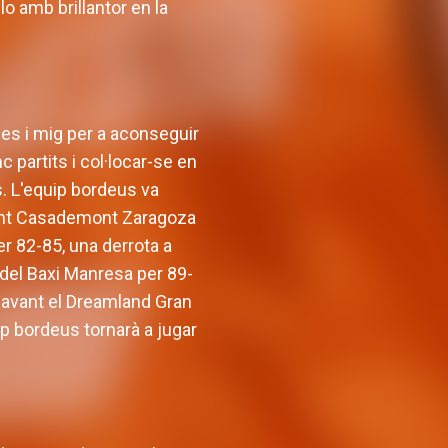
lo amb brillantor en la
mes i mig per a aconseguir
 partits i col·locar-se en
. L'equip bordeus va
avant Casademont Zaragoza
er 82-85, una derrota a
 del Baxi Manresa per 89-
 davant el Dreamland Gran
uip bordeus tornarà a jugar