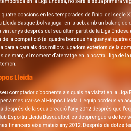
 temporada en la Liga Endesa, no serà la seua primera veg
n quatre ocasions en les temporades de l'inici del segle XX
 Lleida Basquetbol va jugar en la acb, amb un balanç de d
rà vint anys després del seu últim partit de la Liga Endesa a
de la competició (el quadre bordeus ha guanyat quatre d
sa cara a cara als dos millors jugadors exteriors de la co
 de març, el moment d'aterratge en la nostra Lliga de la
atemon.
opos Lleida
 seu comptador d'oponents als quals ha visitat en la Liga 
 per a mesurar-se al Hiopos Lleida. L'equip bordeus va ac
a després de la seua creació l'any 2012 després que l'e
Club Esportiu Lleida Basquetbol, es desprenguera de les s
mes financers eixe mateix any 2012. Després de dotze te