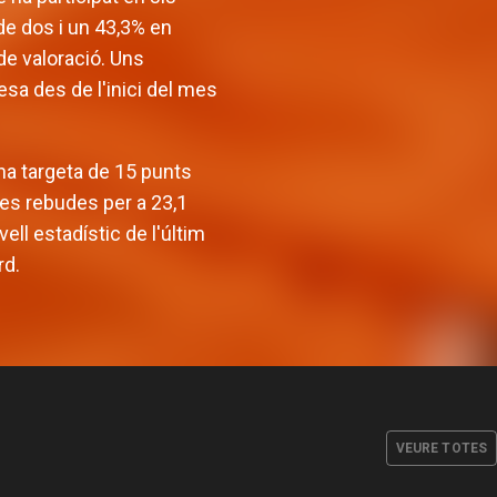
de dos i un 43,3% en
 de valoració. Uns
sa des de l'inici del mes
una targeta de 15 punts
ltes rebudes per a 23,1
ell estadístic de l'últim
rd.
ancarà la
Valencia Basket defineix el
 la pista
seu cos tècnic masculí per a
anbul
la temporada 2026-27
VEURE TOTES
L. 2026
EQUIP MASCULÍ
28 JUL. 2026