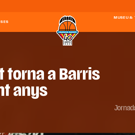
MUSEU &
ESES
 torna a Barris
nt anys
Jornad