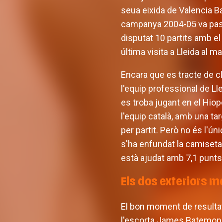
seua eixida de Valencia Ba
campanya 2004-05 va pass
disputat 10 partits amb el
última visita a Lleida al m
Encara que es tracte de cl
l'equip professional de Ll
es troba jugant en el Hio
l'equip català, amb una tar
per partit. Però no és l'ú
s'ha enfundat la camiseta 
està ajudat amb 7,1 punts i
Els dos exteriors m
El bon moment de resultats
l'escorta James Batemon II