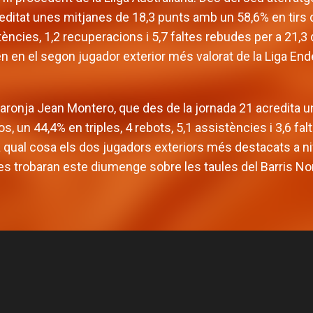
reditat unes mitjanes de 18,3 punts amb un 58,6% en tirs 
stències, 1,2 recuperacions i 5,7 faltes rebudes per a 21,3
n en el segon jugador exterior més valorat de la Liga Ende
 taronja Jean Montero, que des de la jornada 21 acredita 
s, un 44,4% en triples, 4 rebots, 5,1 assistències i 3,6 fa
la qual cosa els dos jugadors exteriors més destacats a niv
s trobaran este diumenge sobre les taules del Barris No
 masculí defineix la
Valencia Basket arr
mporada amb tres
EuroLeague 26-27 en
rtits amistosos
de Besiktas Ist
P MASCULÍ
31 JUL. 2026
EQUIP MASCULÍ
29 JU