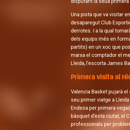
disputant la seua primera
Una pista que va visitar e
desaparegut Club Esportiu
derrotes. I a la qual torna
dels equips més en forma 
partits) en un xoc que po
marxa el comptador el mes
Lleida, l'escorta James B
Primera visita al Hi
Valencia Basket pujarà el
seu primer viatge a Lleida
Endesa per primera vegad
bàsquet d'esta ciutat, el 
professionals per proble