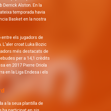
b Derrick Alston. En la
mateixa temporada havia
encia Basket en la nostra
ó entre els jugadors de
. L'aler croat Luka Bozic
jugadors més destacats de
 rebudes per a 14,1 crèdits
esa en 2017 Pierre Oriola
a en la Liga Endesa i els
rd
 a la seua plantilla de
 ha participat en sis