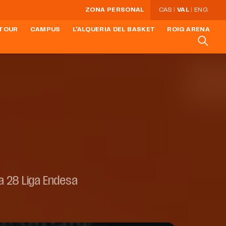
ZONA PERSONAL
CAS
VAL
ENG
 TOUR
CAMPUS
L'ALQUERIA DEL BASKET
ROIG ARENA
a 28 Liga Endesa