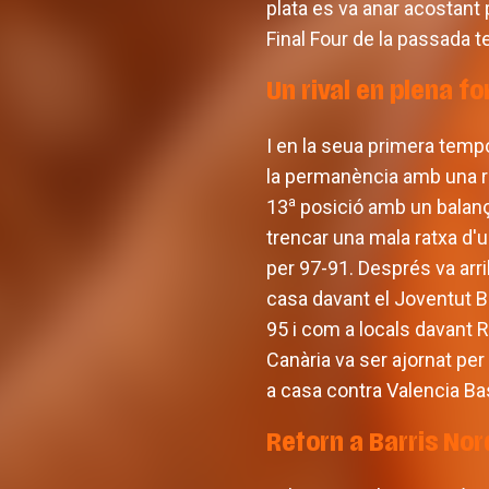
plata es va anar acostant p
Final Four de la passada 
Un rival en plena f
I en la seua primera temp
la permanència amb una rat
a
13
posició amb un balanç 
trencar una mala ratxa d'
per 97-91. Després va arri
casa davant el Joventut B
95 i com a locals davant 
Canària va ser ajornat per 
a casa contra Valencia Bas
Retorn a Barris No