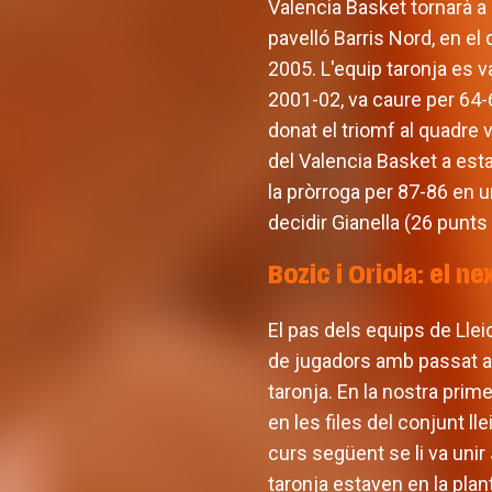
Valencia Basket tornarà a 
pavelló Barris Nord, en el
2005. L'equip taronja es v
2001-02, va caure per 64-6
donat el triomf al quadre 
del Valencia Basket a esta
la pròrroga per 87-86 en un
decidir Gianella (26 punts a
Bozic i Oriola: el n
El pas dels equips de Llei
de jugadors amb passat a 
taronja. En la nostra prime
en les files del conjunt ll
curs següent se li va uni
taronja estaven en la plan