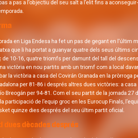
as a pas a l'objectiu del seu salt a l'elit fins a aconseguir-
temporada.
orma
orada en Liga Endesa ha fet un pas de gegant en l'últim 
xa que li ha portat a guanyar quatre dels seus últims cinc
de 10-16, quatre triomfs per damunt del tall del descens
una victòria en nou partits amb un triomf com a local d
bar la victòria a casa del Covirán Granada en la pròrroga p
adalona per 81-86 i després altres dues victòries: a casa
Río Breogán per 94-81. Com el seu partit de la jornada 27
la participació de l'equip groc en les Eurocup Finals, l'eq
ket quinze dies després del seu últim partit oficial.
rd dues dècades després