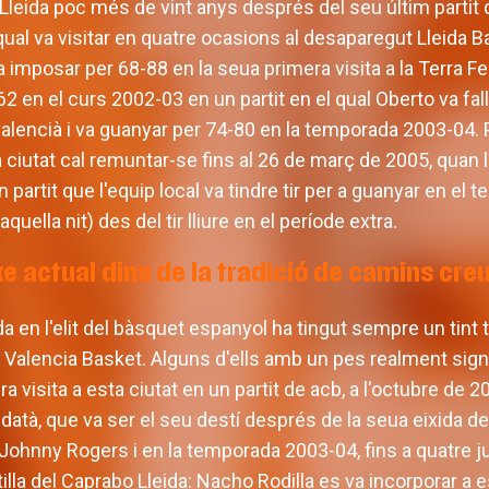
Lleida poc més de vint anys després del seu últim partit 
 qual va visitar en quatre ocasions al desaparegut Lleida 
a imposar per 68-88 en la seua primera visita a la Terra 
2 en el curs 2002-03 en un partit en el qual Oberto va fal
valencià i va guanyar per 74-80 en la temporada 2003-04. Pe
 ciutat cal remuntar-se fins al 26 de març de 2005, quan l
 partit que l'equip local va tindre tir per a guanyar en el
quella nit) des del tir lliure en el període extra.
exe actual dins de la tradició de camins cre
da en l'elit del bàsquet espanyol ha tingut sempre un tint
Valencia Basket. Alguns d'ells amb un pes realment signifi
ra visita a esta ciutat en un partit de acb, a l'octubre de 
eidatà, que va ser el seu destí després de la seua eixida de
r Johnny Rogers i en la temporada 2003-04, fins a quatre
tilla del Caprabo Lleida: Nacho Rodilla es va incorporar a 