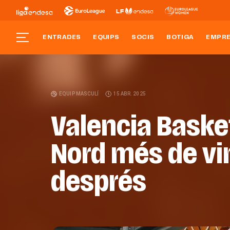
ENTRADES
EQUIPS
SOCIS
BOTIGA
EMPR
EQUIP MASCULÍ
15 ABR. 2025
Valencia Basket
Nord més de vi
després