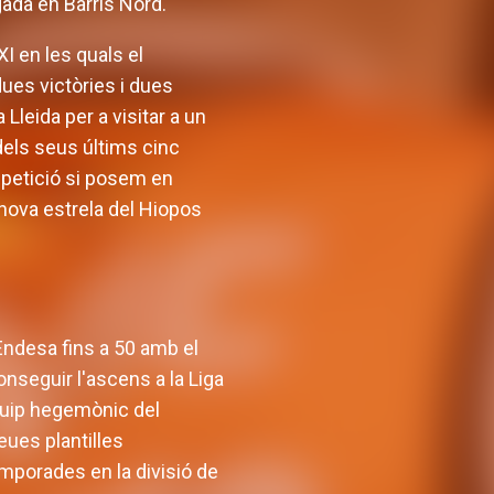
ada en Barris Nord.
I en les quals el
ues victòries i dues
 Lleida per a visitar a un
els seus últims cinc
mpetició si posem en
 nova estrela del Hiopos
Endesa fins a 50 amb el
onseguir l'ascens a la Liga
quip hegemònic del
eues plantilles
mporades en la divisió de