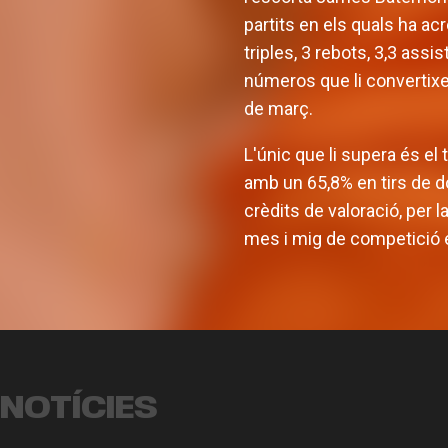
partits en els quals ha ac
triples, 3 rebots, 3,3 assi
números que li convertixe
de març.
L'únic que li supera és el
amb un 65,8% en tirs de do
crèdits de valoració, per 
mes i mig de competició e
L'equip
Armoni Brooks, tirador de
prete
luxe per a Valencia Basket
pa
NOTÍCIES
EQUIP MASCULÍ
03 AGO. 2026
EQUI