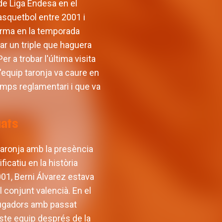
de Liga Endesa en el
Basquetbol entre 2001 i
Ferma en la temporada
lar un triple que haguera
r a trobar l'última visita
'equip taronja va caure en
 temps reglamentari i que va
uats
 taronja amb la presència
catiu en la història
2001, Berni Álvarez estava
l conjunt valencià. En el
 jugadors amb passat
este equip després de la