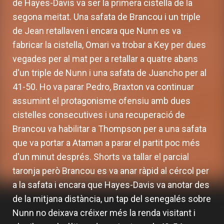
de Hayes-Davis va ser la primera cistella de la
segona meitat. Una safata de Brancou i un triple
de Jean retallaven i encara que Nunn es va
fabricar la cistella, Omari va trobar a Key per dues
vegades per al mat per a retallar a quatre abans
d'un triple de Nunn i una safata de Juancho per al
41-50. Ho va parar Pedro, Braxton va continuar
assumint el protagonisme ofensiu amb dues
cistelles consecutives i una recuperació de
Brancou va habilitar a Thompson per a una safata
que va portar a Ataman a parar el partit poc més
d'un minut després. Shorts va tallar el parcial
taronja però Brancou es va anar ràpid al cércol per
a la safata i encara que Hayes-Davis va anotar des
de la mitjana distància, un tap del senegalés sobre
Nunn no deixava créixer més la renda visitant i