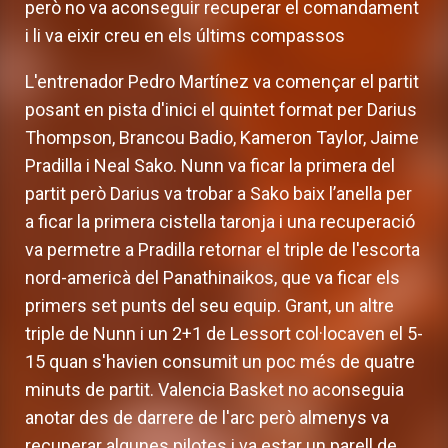
però no va aconseguir recuperar el comandament
i li va eixir creu en els últims compassos
L'entrenador Pedro Martínez va començar el partit
posant en pista d'inici el quintet format per Darius
Thompson, Brancou Badio, Kameron Taylor, Jaime
Pradilla i Neal Sako. Nunn va ficar la primera del
partit però Darius va trobar a Sako baix l’anella per
a ficar la primera cistella taronja i una recuperació
va permetre a Pradilla retornar el triple de l'escorta
nord-americà del Panathinaikos, que va ficar els
primers set punts del seu equip. Grant, un altre
triple de Nunn i un 2+1 de Lessort col·locaven el 5-
15 quan s'havien consumit un poc més de quatre
minuts de partit. Valencia Basket no aconseguia
anotar des de darrere de l'arc però almenys va
recuperar algunes pilotes i va estar un parell de