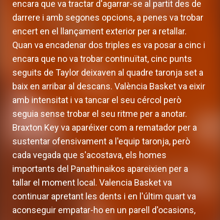
encara que va tractar d'agarrar-se al partit des de
darrere i amb segones opcions, a penes va trobar
encert en el llançament exterior per a retallar.
Quan va encadenar dos triples es va posar a cinc i
encara que no va trobar continuïtat, cinc punts
seguits de Taylor deixaven al quadre taronja set a
baix en arribar al descans. València Basket va eixir
amb intensitat i va tancar el seu cércol però
seguia sense trobar el seu ritme per a anotar.
Braxton Key va aparéixer com a rematador per a
sustentar ofensivament a l'equip taronja, però
cada vegada que s'acostava, els homes
importants del Panathinaikos apareixien per a
tallar el moment local. Valencia Basket va
continuar apretant les dents i en l'últim quart va
aconseguir empatar-ho en un parell d'ocasions,