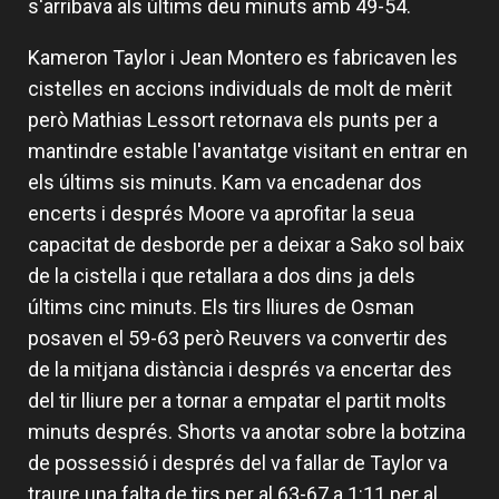
s'arribava als últims deu minuts amb 49-54.
Kameron Taylor i Jean Montero es fabricaven les
cistelles en accions individuals de molt de mèrit
però Mathias Lessort retornava els punts per a
mantindre estable l'avantatge visitant en entrar en
els últims sis minuts. Kam va encadenar dos
encerts i després Moore va aprofitar la seua
capacitat de desborde per a deixar a Sako sol baix
de la cistella i que retallara a dos dins ja dels
últims cinc minuts. Els tirs lliures de Osman
posaven el 59-63 però Reuvers va convertir des
de la mitjana distància i després va encertar des
del tir lliure per a tornar a empatar el partit molts
minuts després. Shorts va anotar sobre la botzina
de possessió i després del va fallar de Taylor va
traure una falta de tirs per al 63-67 a 1:11 per al