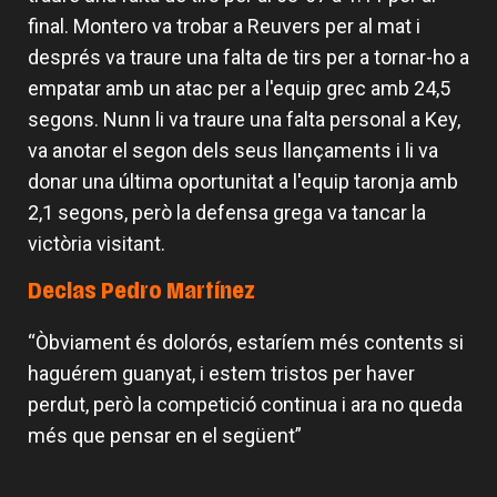
final. Montero va trobar a Reuvers per al mat i
després va traure una falta de tirs per a tornar-ho a
empatar amb un atac per a l'equip grec amb 24,5
segons. Nunn li va traure una falta personal a Key,
va anotar el segon dels seus llançaments i li va
donar una última oportunitat a l'equip taronja amb
2,1 segons, però la defensa grega va tancar la
victòria visitant.
Declas Pedro Martínez
“Òbviament és dolorós, estaríem més contents si
haguérem guanyat, i estem tristos per haver
perdut, però la competició continua i ara no queda
més que pensar en el següent”
L'equip masculí defineix la
Armoni Brooks, tirador de luxe per a
Valencia Basket arrancarà la
pretemporada amb tres partits