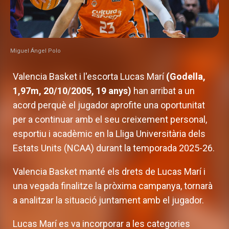
Miguel Ángel Polo
Valencia Basket i l'escorta Lucas Marí
(Godella,
1,97m, 20/10/2005, 19 anys)
han arribat a un
acord perquè el jugador aprofite una oportunitat
per a continuar amb el seu creixement personal,
esportiu i acadèmic en la Lliga Universitària dels
Estats Units (NCAA) durant la temporada 2025-26.
Valencia Basket manté els drets de Lucas Marí i
una vegada finalitze la pròxima campanya, tornarà
a analitzar la situació juntament amb el jugador.
Lucas Marí es va incorporar a les categories