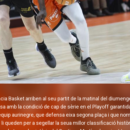
cia Basket arriben al seu partit de la matinal del diumen
sa amb la condició de cap de sèrie en el Playoff garantid
'equip aurinegre, que defensa eixa segona plaça i que no
li queden per a segellar la seua millor classificació històr