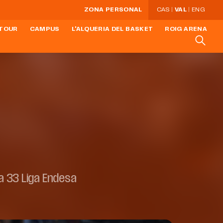
ZONA PERSONAL
CAS
VAL
ENG
 TOUR
CAMPUS
L'ALQUERIA DEL BASKET
ROIG ARENA
a 33 Liga Endesa