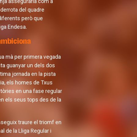
ronja asseguraria com a
a derrota del quadre
 diferents però que
iga Endesa.
 ambiciona
eua mà per primera vegada
sita guanyar un dels dos
tima jornada en la pista
ria, els homes de Txus
ctòries en una fase regular
en els seus tops des de la
seguix traure el triomf en
 de la Lliga Regular i