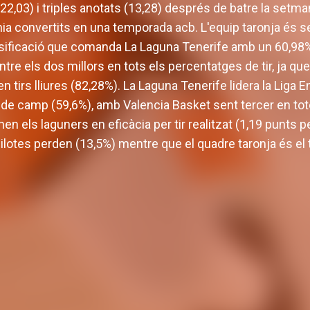
(22,03) i triples anotats (13,28) després de batre la setm
línia convertits en una temporada acb. L'equip taronja és 
sificació que comanda La Laguna Tenerife amb un 60,98%
entre els dos millors en tots els percentatges de tir, ja 
r en tirs lliures (82,28%). La Laguna Tenerife lidera la Lig
irs de camp (59,6%), amb Valencia Basket sent tercer en t
en els laguners en eficàcia per tir realitzat (1,19 punts p
otes perden (13,5%) mentre que el quadre taronja és el t
L'equip masculí def
 Brooks, tirador de
pretemporada am
er a Valencia Basket
partits amisto
P MASCULÍ
03 AGO. 2026
EQUIP MASCULÍ
31 JU