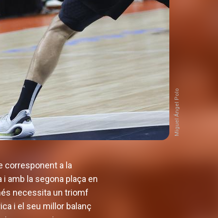
Miguel Ángel Polo
ge corresponent a la
a i amb la segona plaça en
més necessita un triomf
ica i el seu millor balanç