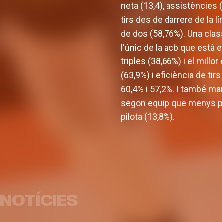
neta (13,4), assistències 
tirs des de darrere de la 
de dos (58,76%). Una clas
l'únic de la acb que està 
triples (38,66%) i el millo
(63,9%) i eficiència de t
60,4% i 57,2%. I també man
segon equip que menys pil
pilota (13,8%).
Valencia Basket incorpora a
Oumar Ballo, que jugarà la
pròxima temporada cedit en
Armoni
Galatasaray
luxe p
NOTÍCIES
EQUIP MASCULÍ
07 AGO. 2026
EQUI