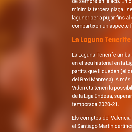
de sempre en la acb. En ca
mínim la tercera plaça i n
laguner per a pujar fins al
compartixen un aspecte fo
La Laguna Tenerife
La Laguna Tenerife arriba
en el seu historial en la 
partits que li queden (el 
del Baxi Manresa). A més 
Vidorreta tenen la possibi
de la Liga Endesa, superan
temporada 2020-21.
Els comptes del Valencia 
el Santiago Martín certifi