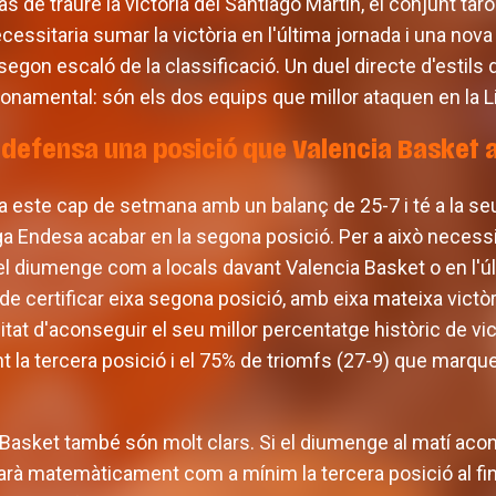
s de traure la victòria del Santiago Martín, el conjunt ta
ecessitaria sumar la victòria en l'última jornada i una nov
 segon escaló de la classificació. Un duel directe d'estils
namental: són els dos equips que millor ataquen en la L
 defensa una posició que Valencia Basket
 a este cap de setmana amb un balanç de 25-7 i té a la s
Liga Endesa acabar en la segona posició. Per a això neces
del diumenge com a locals davant Valencia Basket o en l'úl
de certificar eixa segona posició, amb eixa mateixa victò
litat d'aconseguir el seu millor percentatge històric de vi
t la tercera posició i el 75% de triomfs (27-9) que marqu
Basket també són molt clars. Si el diumenge al matí acon
carà matemàticament com a mínim la tercera posició al final