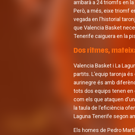
arribarà a 24 triomfs en 
Però, a més, eixe triomf 
vegada en l'historial taron
que Valencia Basket necess
Tenerife caiguera en la pi
Dos ritmes, mateix
Valencia Basket i La Lagun
partits. L'equip taronja 
aurinegre és amb diferènc
tots dos equips tenen en 
com els que ataquen d'una
la taula de l'eficiència 
Laguna Tenerife segon a
Els homes de Pedro Martíne