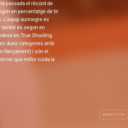
ana passada el rècord de
segon en percentatge de tir
. L'equip aurinegre és
que també és segon en
a Endesa en True Shooting
otes dues categories amb
er llançament) i són el
ercer que millor cuida la
ineix la
Valencia Basket arrancarà la
b tres
EuroLeague 26-27 en la pista
sos
de Besiktas Istanbul
VEURE TOTES
L. 2026
EQUIP MASCULÍ
29 JUL. 2026