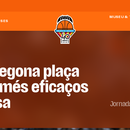
MUSEU &
ESES
segona plaça
s més eficaços
sa
Jornad