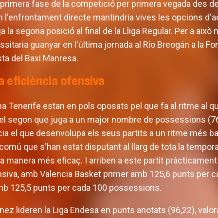
la primera fase de la competició per primera vegada des 
en l'enfrontament directe mantindria vives les opcions d'
ja la segona posició al final de la Lliga Regular. Per a això
itaria guanyar en l'última jornada al Río Breogán a la Fo
sta del Baxi Manresa.
a eficiència ofensiva
a Tenerife estan en pols oposats pel que fa al ritme al q
és el segon que juga a un major nombre de possessions (7
ia el que desenvolupa els seus partits a un ritme més bai
comú que s'han estat disputant al llarg de tota la tempor
 manera més eficaç. I arriben a este partit pràcticament 
ofensiva, amb Valencia Basket primer amb 125,6 punts per 
mb 125,5 punts per cada 100 possessions.
z lideren la Liga Endesa en punts anotats (96,22), valora