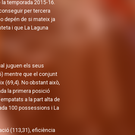
de la temporada 2015-16.
aconseguir per tercera
 no depén de si mateix ja
nteta i que La Laguna
ual juguen els seus
6) mentre que el conjunt
x (69,4). No obstant això,
ada la primera posició
empatats a la part alta de
cada 100 possessions i La
ció (113,31), eficiència