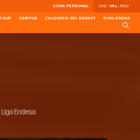
ZONA PERSONAL
CAS
VAL
ENG
 TOUR
CAMPUS
L'ALQUERIA DEL BASKET
ROIG ARENA
 Liga Endesa