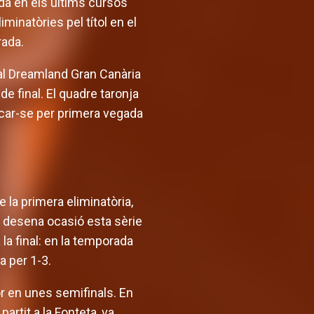
ada en els últims cursos
minatòries pel títol en el
rada.
 al Dreamland Gran Canària
de final. El quadre taronja
ficar-se per primera vegada
la primera eliminatòria,
r desena ocasió esta sèrie
 la final: en la temporada
a per 1-3.
vor en unes semifinals. En
rtit a la Fonteta, va