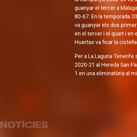
guanyar el tercer a Màlaga 
80-67. En la temporada 201
va guanyar els dos primers
en el tercer i el quart i e
Huertas va ficar la cistella
Per a La Laguna Tenerife 
2020-21 al Hereda San Pab
1 en una eliminatòria al mi
L'equip
Armoni Brooks, tirador de
prete
luxe per a Valencia Basket
pa
NOTÍCIES
EQUIP MASCULÍ
03 AGO. 2026
EQUI