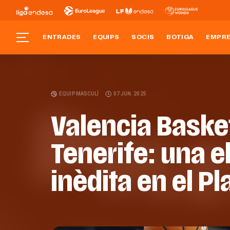
ENTRADES
EQUIPS
SOCIS
BOTIGA
EMPR
EQUIP MASCULÍ
07 JUN. 2025
Valencia Baske
Tenerife: una e
inèdita en el P