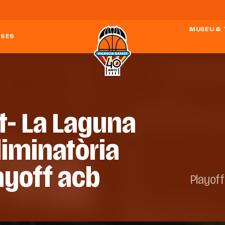
MUSEU &
ESES
t- La Laguna
liminatòria
layoff acb
Playoff