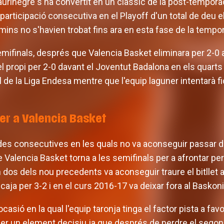
 aurinegre s'ha convertit en un clàssic de la post-tempor
participació consecutiva en el Playoff d'un total de deu eli
amins no s'havien trobat fins ara en esta fase de la tempo
emifinals, després que Valencia Basket eliminara per 2-0
el propi per 2-0 davant el Joventut Badalona en els quarts 
l de la Liga Endesa mentre que l'equip laguner intentarà 
er a Valencia Basket
s consecutives en les quals no va aconseguir passar de 
 Valencia Basket torna a les semifinals per a afrontar pe
En dos dels nou precedents va aconseguir traure el bitllet a
caja per 3-2 i en el curs 2016-17 va deixar fora al Baskoni
ocasió en la qual l'equip taronja tinga el factor pista a fa
r un element decisiu ja que després de perdre el segon pa