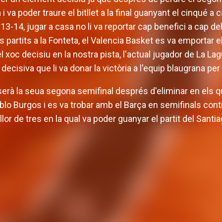
i va poder traure el bitllet a la final guanyant el cinqué 
3-14, jugar a casa no li va reportar cap benefici a cap de
 partits a la Fonteta, el Valencia Basket es va emportar e
n el xoc decisiu en la nostra pista, l'actual jugador de La 
 decisiva que li va donar la victòria a l'equip blaugrana per 
serà la seua segona semifinal després d'eliminar en els 
lo Burgos i es va trobar amb el Barça en semifinals contra
llor de tres en la qual va poder guanyar el partit del Santi
 masculí defineix la
Valencia Basket arr
mporada amb tres
EuroLeague 26-27 en
rtits amistosos
de Besiktas Ist
P MASCULÍ
31 JUL. 2026
EQUIP MASCULÍ
29 JU