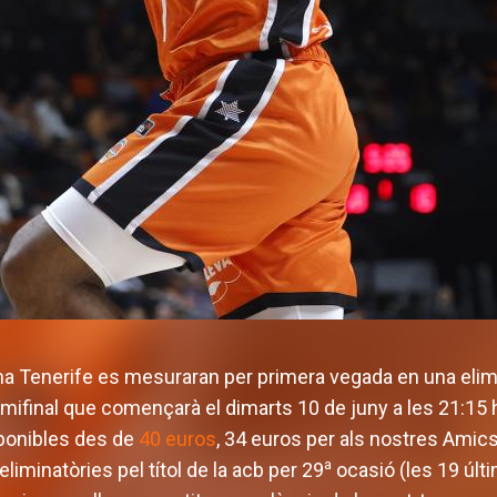
na Tenerife es mesuraran per primera vegada en una elimi
emifinal que començarà el dimarts 10 de juny a les 21:15 
sponibles des de
40 euros
, 34 euros per als nostres Amics
a
 eliminatòries pel títol de la acb per 29
ocasió (les 19 úl