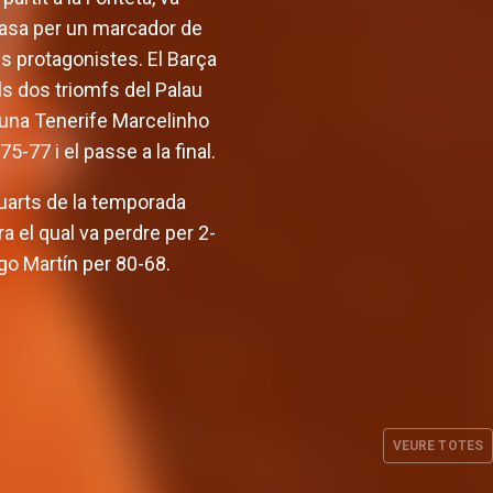
a casa per un marcador de
ls protagonistes. El Barça
ls dos triomfs del Palau
Laguna Tenerife Marcelinho
75-77 i el passe a la final.
quarts de la temporada
 el qual va perdre per 2-
ago Martín per 80-68.
ancarà la
Valencia Basket defineix el
 la pista
seu cos tècnic masculí per a
anbul
la temporada 2026-27
VEURE TOTES
L. 2026
EQUIP MASCULÍ
28 JUL. 2026