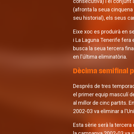
consecutiva) i el conjunt
(afronta la seua cinquena 
seu historial), els seus c
Eixe xoc es produirà en s
i La Laguna Tenerife fera 
busca la seua tercera fina
en l'última eliminatòria.
Dècima semifinal p
Després de tres temporade
el primer equip masculí de
al millor de cinc partits. 
2002-03 va eliminar a l'Uni
Esta sèrie serà la tercera 
la campanya 2002-03 va se