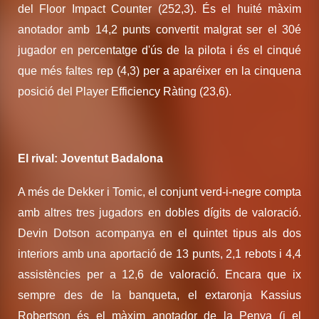
del Floor Impact Counter (252,3). És el huité màxim
anotador amb 14,2 punts convertit malgrat ser el 30é
jugador en percentatge d'ús de la pilota i és el cinqué
que més faltes rep (4,3) per a aparéixer en la cinquena
posició del Player Efficiency Ràting (23,6).
El rival: Joventut Badalona
A més de Dekker i Tomic, el conjunt verd-i-negre compta
amb altres tres jugadors en dobles dígits de valoració.
Devin Dotson acompanya en el quintet tipus als dos
interiors amb una aportació de 13 punts, 2,1 rebots i 4,4
assistències per a 12,6 de valoració. Encara que ix
sempre des de la banqueta, el extaronja Kassius
Robertson és el màxim anotador de la Penya (i el