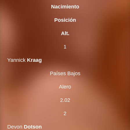
Nacimiento
Posición
Alt.
1
Yannick
Kraag
Países Bajos
Alero
2.02
2
Devon
Dotson